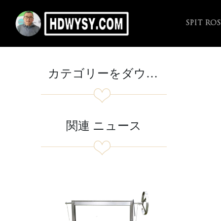
SPIT RO
カテゴリーをダウンロード
関連 ニュース