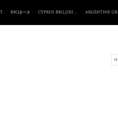
ST
BBQモータ
CYPRUS BBQ GRILL