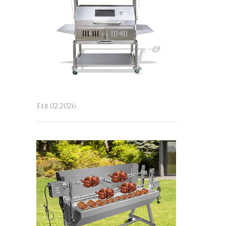
Feb.02.2026