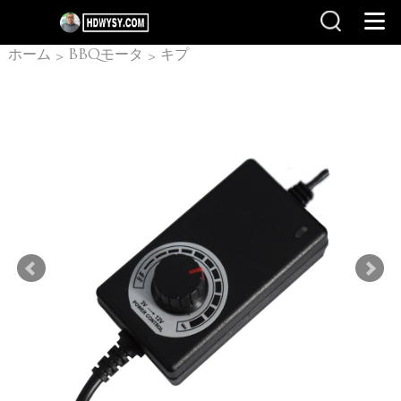
ホーム
BBQモータ
キプ
>
>
ロス スピット モーター