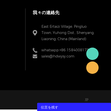
我々の連絡先
East Ertaizi Village, Pingluo
Town, Yuhong Dist., Shenyang,
Liaoning, China (Mainland)
whatsapp:+86 15840081738
sales@hdwysy.com
JP
伝言を残す