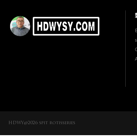
s
C
A
HDWY@2026 spit rotisseries