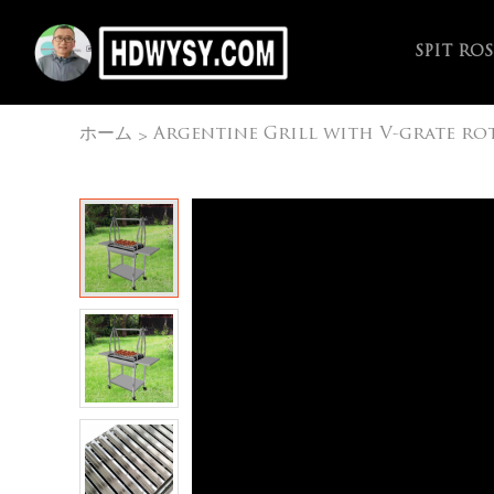
SPIT RO
ホーム
Argentine Grill with V-grate rot
>