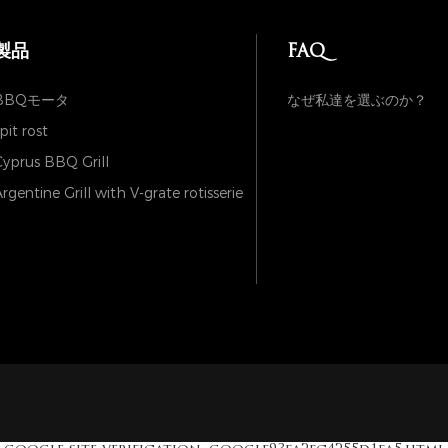
製品
FAQ
BBQモータ
なぜ私達を選ぶのか？
pit rost
yprus BBQ Grill
rgentine Grill with V-grate rotisserie