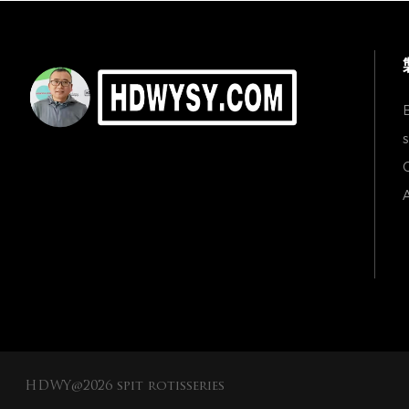
s
C
A
HDWY@2026 spit rotisseries