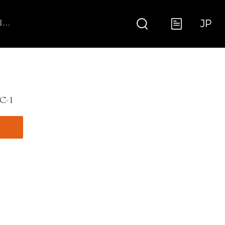
JP
ARGENTINE GRILL WITH V-GRATE ROTISSERIE
C-1