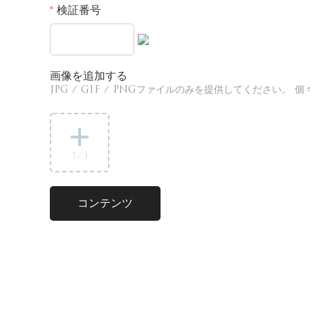
検証番号
*
画像を追加する
JPG / GIF / PNGファイルのみを提供してください
1
/3