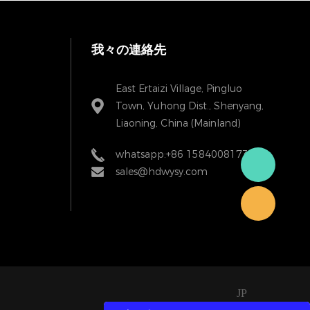
我々の連絡先
East Ertaizi Village, Pingluo
Town, Yuhong Dist., Shenyang,
Liaoning, China (Mainland)
whatsapp:+86 15840081738
sales@hdwysy.com
JP