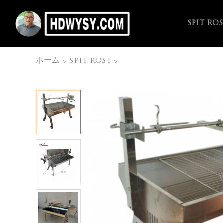
SPIT RO
ホーム
spit rost
>
>