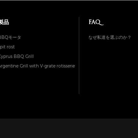
製品
FAQ
BBQモータ
なぜ私達を選ぶのか？
pit rost
yprus BBQ Grill
rgentine Grill with V-grate rotisserie