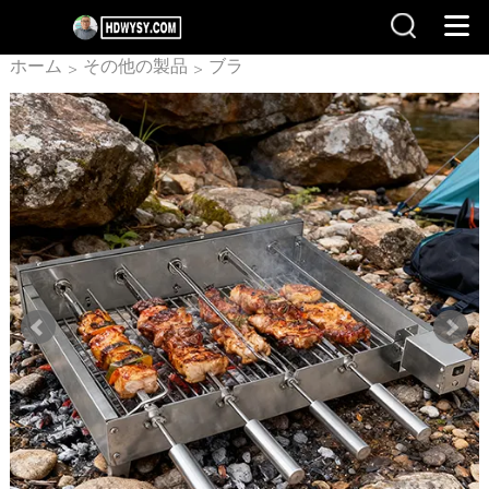
ホーム
その他の製品
ブラ
>
>
ジル回転グリル