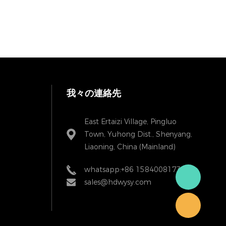
我々の連絡先
East Ertaizi Village, Pingluo
Town, Yuhong Dist., Shenyang,
Liaoning, China (Mainland)
whatsapp:+86 15840081738
sales@hdwysy.com